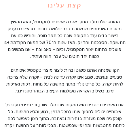
קצת עלינו
המותג שלנו נולד מתוך אהבה אמיתית לטקסטיל, והוא ממשיך
מסורת משפחתית שנשמרת כבר שלושה דורות. סבא-רבנו עסק
בייצור בדים עוד בתקופה שבה כל תפר סופר, והוריש לנו את
התשוקה, הסבלנות והדיוק. מאז שנות ה־70 של המאה הקודמת אנו
פועלים בתחום ייצור הטקסטיל, וכיום – כאב ובת – אנו ממשיכים
לטוות יחד חוטים של עבר, הווה ועתיד.
הקו שמנחה אותנו פשוט וברור: ליצור מוצרי טקסטיל איכותיים,
טבעיים ונעימים, שמביאים יוקרה עדינה לבית – יוקרה שלא צריכה
להיות יקרה. כל פריט נולד מתוך מחשבה על נוחות, רכות ואריכות
ימים, בשילוב השראה מעולמות העיצוב הבוהו־סקנדינבי.
אנו מאמינים כי הבית הוא המקום שבו הלב שוכן, וכי פריטי טקסטיל
איכותיים יכולים להפוך אותו לחלל מזמין, רגוע ומלא חמימות. כל
קולקציה שלנו נשזרת בזהירות ובאהבה, מתוך רצון לאפשר לכם
ליהנות מהטבעיות ומהיופי שבפשטות, מבלי לוותר על תחושת יוקרה