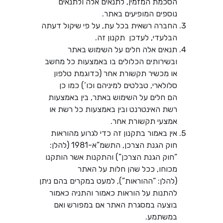
הסכמת המזמין, לתנאים אלה ולתנאים
נוספים המופיעים באתר.
החברה רשאית בכל עת, על פי שיקול דעתה
הבלעדי, לעדכן תקנון זה.
תנאים אלה חלים על השימוש באתר
ובשירותים הכלולים בו באמצעות כל מחשב
או מכשיר תקשורת אחר (כדוגמת טלפון
סלולארי, טבלטים למיניהם וכו’) כמו כן
הם חלים על השימוש באתר, בין באמצעות
רשת האינטרנט ובין באמצעות כל רשת או
אמצעי תקשורת אחר.
אין באמור בתקנון זה כדי לגרוע מהוראות
חוק הגנת הצרכן, התשמ”א-1981 (להלן:
“חוק הגנת הצרכן”) והתקנות אשר הותקנו
מכוחו, ככל שהן חלות על האתר
(להלן: “ההוראות”), למעט במקרים בהם ניתן
להתנות על הוראות כאמור והתניה כאמור
בוצעה במסגרת האתר אם במפורש ואם
במשתמע.