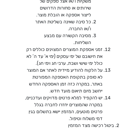
משקיות ו/או אצל ספקים של
שירותים או סחורות הדרושים
לייצור אספקה או הובלת מוצר.
כל סיבה שאינה בשליטת האתר
ו/או החברה.
מסיבה הקשורה עם מבצע
השליחות.
זמני אספקת המוצרים המצוינים כוללים רק
את חישובם של ימי עסקים (ימי א’ עד ה’ לא
כולל ימי שישי ושבת, ערבי חג וימי חג).
על הלקוח להודיע מיידית לאתר אם המוצר
לא סופק בתקופת האספקה המפורטת
באתר, במקרה כזה זמן האספקה החדש
ייחשב מיום תיאום מועד חדש.
יש להקפיד למלא פרטים מדויקים ועדכניים,
במקרה שהמוצרים יחזרו לחברה בגלל
פרטים מוטעים, המזמין יישא בתשלום בגין
דמי משלוח וטיפול.
ביטול רכישה מצד המזמין