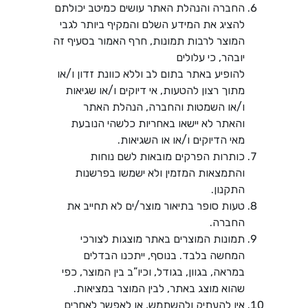
החברה והנהלת האתר עושים כמיטב יכולתם
להציג את המידע השלם והמקיף ביותר לגבי
המוצר לרבות תמונות, חרף האמור בסעיף זה
יובהר, כי עלולים
להופיע באתר בתום לב וללא כוונת זדון ו/או
מתוך רצון להטעות, אי דיוקים ו/או שגיאות
ו/או השמטות והחברה, הנהלת האתר
והאתר לא יישאו באחריות כלשהי הנובעת
מאי הדיוקים ו/או או השגיאות.
כותרות הפרקים מובאות לשם נוחות
והתמצאות המזמין ולא ישמשו בפרשנות
התקנון.
טעות סופר בתיאור מוצר/ים לא תחייב את
החברה.
תמונות המוצרים באתר מוצגות לצורכי
המחשה בלבד. בנוסף, ייתכנו הבדלים
במראה, בגוון, בגודל, וכיו”ב בין המוצר, כפי
שהוא מוצג באתר, לבין המוצר במציאות.
אין להעתיק ולהשתמש, או לאפשר לאחרים