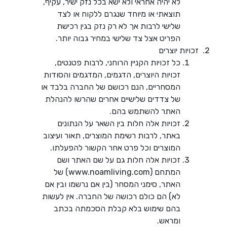
לא יהיה אחראי ולא ישא בכל נזק ישיר, עקיף,
תוצאתי או מיוחד שנגרם ללקוח או לצד
שלישי לרבות אך לא רק נזק בגין רכישת
הפריט אצל צד שלישי במחיר גבוה יותר.
זכויות יוצרים
כל זכויות הקניין הרוחני, לרבות פטנטים,
זכויות היוצרים, הדגמים, המדגמים והסודות
המסחריים, הנם רכושם של החברה בלבד או
של צדדים שלישיים אחרים שהרשו להנהלת
האתר להשתמש בהם.
זכויות אלה חלות בין השאר על הנתונים
באתר, לרבות רשימת המוצרים, תאור ועיצוב
המוצרים וכל פרט אחר הקשור להפעלתו.
זכויות אלה חלות גם על שם האתר ושם
המתחם (www.noamliving.com) של
האתר, סימני המסחר (בין אם נרשמו ובין אם
לא) הם כולם רכושה של החברה. אין לעשות
בהם שימוש בלא קבלת הסכמתה בכתב
ומראש.