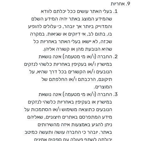
אחריות
בעלי האתר עושים ככל יכלתם לוודא
שהמידע המוצג באתר יהיה המידע השלם
והמדוייק ביותר אך יובהר, כי עלולים להופיע
בו, בתום לב, אי דיוקים או שגיאות. במקרה
שכזה, לא יישאו בעלי האתר באחריות כל
שהיא הנובעת מהן או קשורה אליהן.
החברה (ו/או מי מטעמה) אינה נושאת
במישרין ו/או בעקיפין באחריות כלשהי לנזקים
הנובעים ו/או הקשורים בכל דרך שהיא, על
תיקונם, הרכבתם ו/או החלפתם של
המוצרים.
החברה (ו/או מי מטעמה) אינה נושאת
במישרין או בעקיפין באחריות כלשהי לנזקים
הנובעים כתוצאה משימוש ו/או הסתמכות על
מידע המתפרסם באתרים חיצוניים, שאליהם
ניתן להגיע באמצעות איזה מהשירותים
באתר. יובהר כי החברה עושה ותעשה כמיטב
יכולתה לשתף פעולה עם ספקים אמינים