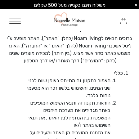
×
משלוח חינם בקנייה מעל 500 שקלים
0
תקנון האתר
ברוכים הבאים לNoam living (להלן: “האתר”). האתר מופעל ע”י
ליטל אשכנזי Noam living (להלן: “האתר” או “החברה”). האתר
משמש כאתר סחר אשר מציע, (בין היתר) למכירה מוצרים שונים
(להלן: “המוצרים”) דרך האתר ו/או דרך הטלפון.
כללי
האמור בתקנון זה מתייחס באופן שווה לבני
שני המינים, והשימוש בלשון זכר הוא מטעמי
נוחות בלבד.
הוראות תקנון זה ותנאי השימוש המופיעים
באתר מגדירים את מערכת היחסים
המשפטית בין המזמין לבין האתר, את תנאי
השימוש באתר ו/או
את הזמנת המוצרים מן האתר ומעידים על