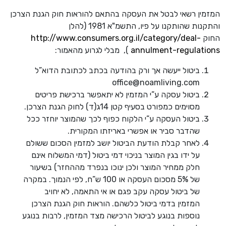
המזמין רשאי לבטל את העסקה בהתאם להוראות חוק הגנת הצרכן
והתקנות שהותקנו על פיו, התשמ"א 1981 (להלן
החוק
http://www.consumers.org.il/category/deal-
annulment-regulations
), מבלי לגרוע מהאמור:
ביטול ייעשה אך ורק בהודעה בכתב לכתובת הדוא”ל
office@noamliving.com
ביטול עסקה ע”י המזמין לא יתאפשר ברכישת פריטים
מסוימים כמפורט בסעיף קטן 14ג(ד) לחוק הגנת הצרכן.
ביטול העסקה ע”י הלקוח כפוף לכך שהמוצר יוחזר ככל
שהדבר סביר או אפשרי באריזתו המקורית.
לאחר קבלת הודעת הביטול יושב למזמין הסכום ששולם
על ידו בגין המוצר בניכוי דמי ביטול (דמי המשלוח אינם
חלק ממחיר המוצר ולכן ינוכו בנפרד מההחזר) בשיעור
של 5% מסכום העסקה או 100 ש”ח, לפי הנמוך. במקרה
של ביטול עסקה עקב פגם או אי התאמה, לא יחויב
המזמין בדמי ביטול כלשהם. הוראות חוק הגנת הצרכן
נוספות בנוגע לביטול הרכישה מצד המזמין, לרבות בנוגע