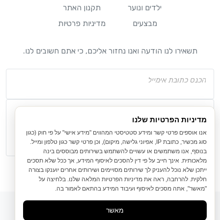
ילדים ונוער
תקנון האתר
מבצעים
מדיניות פרטיות
תשאירו לנו הודעה ואנו נחזור אליכם, כי אתם חשובים לנו.
מדיניות הפרטיות שלנו
אנו אוספים פרטי קשר ומידע סטטיסטי המהווים "מידע אישי" על פי חוק (כגון
סוג מכשיר, כתובת IP, אפיוני גלישה, מיקום), וכן פרטי קשר כגון טלפון ומייל.
בנוסף, אנו משתמשים או עשויים להשתמש בשירותים מבוססים בינה
מלאכותית. אינך חייב על פי דין להסכים לאיסוף המידע, אך ככל שלא תסכים
ייתכן שלא נוכל להעניק לך שירותים מסויימים ושירותים אחרים יוענקו בצורה
חלקית. להרחבה, ראה את מדיניות הפרטיות המלאה שלנו. בלחיצה על
"מאשר", אתה מסכים לאיסוף ועיבוד המידע בהתאם לאמור בה.
מאשר
Nouvelle Maison © All rights reserved.